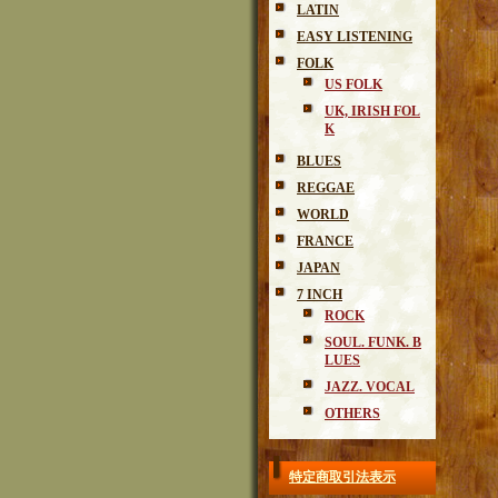
LATIN
EASY LISTENING
FOLK
US FOLK
UK, IRISH FOL
K
BLUES
REGGAE
WORLD
FRANCE
JAPAN
7 INCH
ROCK
SOUL. FUNK. B
LUES
JAZZ. VOCAL
OTHERS
特定商取引法表示