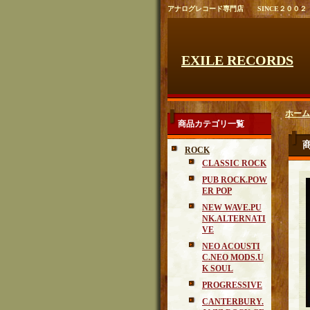
アナログレコード専門店 SINCE２００２
EXILE RECORDS
ホーム
商品カテゴリ一覧
ROCK
CLASSIC ROCK
PUB ROCK.POW
ER POP
NEW WAVE.PU
NK.ALTERNATI
VE
NEO ACOUSTI
C.NEO MODS.U
K SOUL
PROGRESSIVE
CANTERBURY.