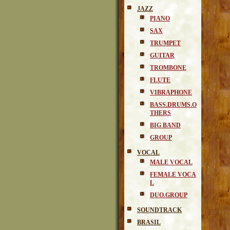
JAZZ
PIANO
SAX
TRUMPET
GUITAR
TROMBONE
FLUTE
VIBRAPHONE
BASS.DRUMS.O
THERS
BIG BAND
GROUP
VOCAL
MALE VOCAL
FEMALE VOCA
L
DUO.GROUP
SOUNDTRACK
BRASIL