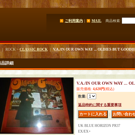
ご利用案内
｜
MAIL
商品検索
:
｜ ROCK >
CLASSIC ROCK
｜
V.A./IN OUR OWN WAY ... OLDIES BUT GOODI
商品詳細
V.A./IN OUR OWN WAY ... 
販売価格
:
4,620円
(税込)
数量
:
返品特約に関する重要事項
｜
UK BLUE HORIZON PR37
EX/EX+