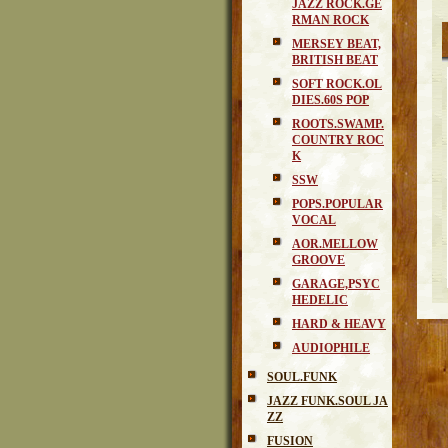
JAZZ ROCK.GE
RMAN ROCK
MERSEY BEAT,
BRITISH BEAT
SOFT ROCK.OL
DIES.60S POP
ROOTS.SWAMP.
COUNTRY ROC
K
SSW
POPS.POPULAR
VOCAL
AOR.MELLOW
GROOVE
GARAGE,PSYC
HEDELIC
HARD & HEAVY
AUDIOPHILE
SOUL.FUNK
JAZZ FUNK.SOUL JA
ZZ
FUSION