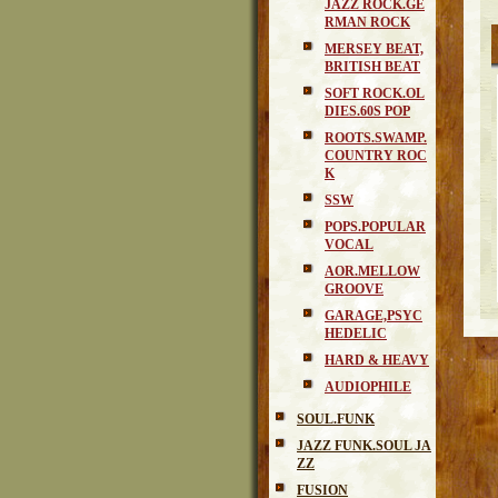
JAZZ ROCK.GE
RMAN ROCK
MERSEY BEAT,
BRITISH BEAT
SOFT ROCK.OL
DIES.60S POP
ROOTS.SWAMP.
COUNTRY ROC
K
SSW
POPS.POPULAR
VOCAL
AOR.MELLOW
GROOVE
GARAGE,PSYC
HEDELIC
HARD & HEAVY
AUDIOPHILE
SOUL.FUNK
JAZZ FUNK.SOUL JA
ZZ
FUSION