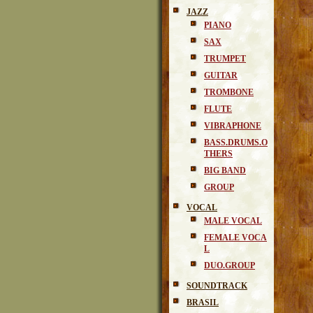
JAZZ
PIANO
SAX
TRUMPET
GUITAR
TROMBONE
FLUTE
VIBRAPHONE
BASS.DRUMS.O
THERS
BIG BAND
GROUP
VOCAL
MALE VOCAL
FEMALE VOCA
L
DUO.GROUP
SOUNDTRACK
BRASIL