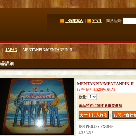
ご利用案内
｜
MAIL
商品検索
:
｜
JAPAN
｜
MENTANPIN/MENTANPIN II
商品詳細
MENTANPIN/MENTANPIN II
販売価格
:
3,520円
(税込)
数量
:
返品特約に関する重要事項
｜
JPN PHILIPS FX6049
EX+/EX+