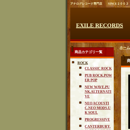
アナログレコード専門店 SINCE２００２
EXILE RECORDS
ホーム
商品カテゴリ一覧
ROCK
CLASSIC ROCK
PUB ROCK.POW
ER POP
NEW WAVE.PU
NK.ALTERNATI
VE
NEO ACOUSTI
C.NEO MODS.U
K SOUL
PROGRESSIVE
CANTERBURY.