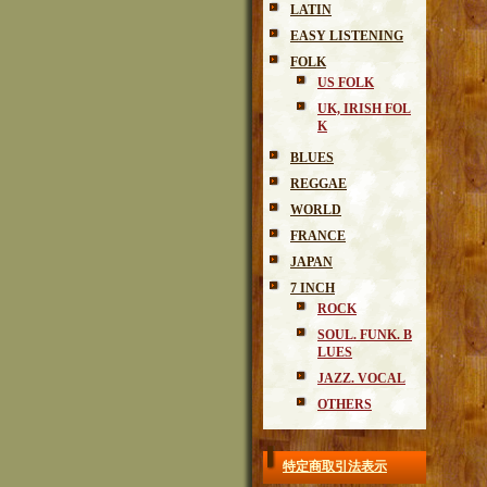
LATIN
EASY LISTENING
FOLK
US FOLK
UK, IRISH FOL
K
BLUES
REGGAE
WORLD
FRANCE
JAPAN
7 INCH
ROCK
SOUL. FUNK. B
LUES
JAZZ. VOCAL
OTHERS
特定商取引法表示