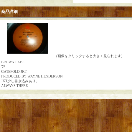
商品詳細
(画像をクリックすると大きく見られます)
BROWN LABEL
'76
GATEFOLD JKT
PRODUCED BY WAYNE HENDERSON
JKT少し書き込みあり。
ALWAYS THERE