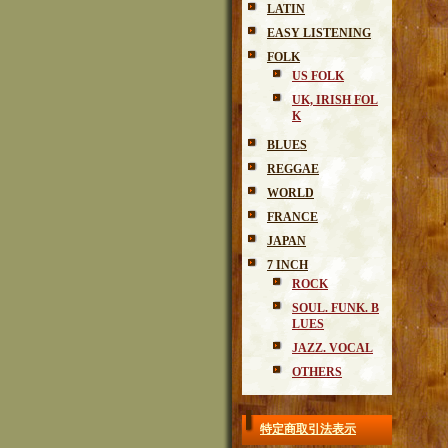
LATIN
EASY LISTENING
FOLK
US FOLK
UK, IRISH FOL
K
BLUES
REGGAE
WORLD
FRANCE
JAPAN
7 INCH
ROCK
SOUL. FUNK. B
LUES
JAZZ. VOCAL
OTHERS
特定商取引法表示