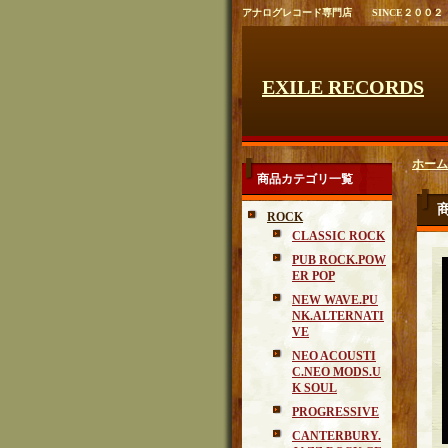
アナログレコード専門店 SINCE２００２
EXILE RECORDS
ホーム
商品カテゴリ一覧
ROCK
CLASSIC ROCK
PUB ROCK.POW
ER POP
NEW WAVE.PU
NK.ALTERNATI
VE
NEO ACOUSTI
C.NEO MODS.U
K SOUL
PROGRESSIVE
CANTERBURY.