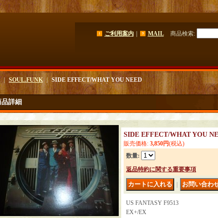
ご利用案内
｜
MAIL
商品検索
:
｜
SOUL.FUNK
｜
SIDE EFFECT/WHAT YOU NEED
商品詳細
SIDE EFFECT/WHAT YOU N
販売価格
:
3,850円
(税込)
数量
:
返品特約に関する重要事項
｜
US FANTASY F9513
EX+/EX