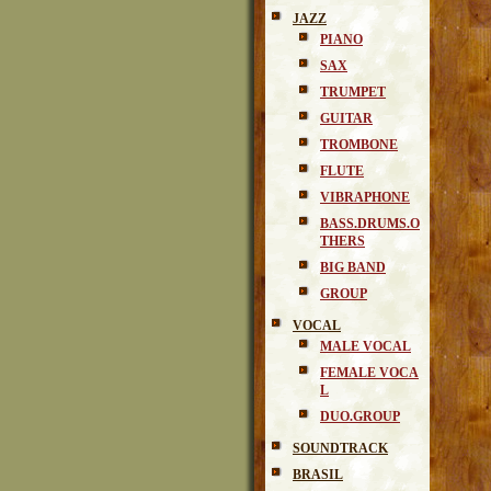
JAZZ
PIANO
SAX
TRUMPET
GUITAR
TROMBONE
FLUTE
VIBRAPHONE
BASS.DRUMS.O
THERS
BIG BAND
GROUP
VOCAL
MALE VOCAL
FEMALE VOCA
L
DUO.GROUP
SOUNDTRACK
BRASIL