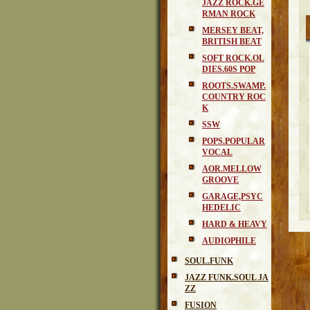
JAZZ ROCK.GE
RMAN ROCK
MERSEY BEAT,
BRITISH BEAT
SOFT ROCK.OL
DIES.60S POP
ROOTS.SWAMP.
COUNTRY ROC
K
SSW
POPS.POPULAR
VOCAL
AOR.MELLOW
GROOVE
GARAGE,PSYC
HEDELIC
HARD & HEAVY
AUDIOPHILE
SOUL.FUNK
JAZZ FUNK.SOUL JA
ZZ
FUSION