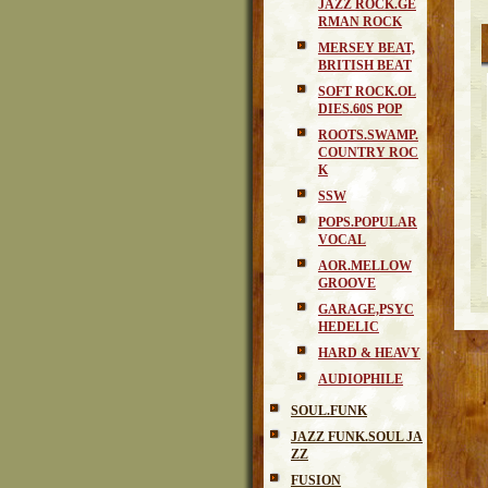
JAZZ ROCK.GE
RMAN ROCK
MERSEY BEAT,
BRITISH BEAT
SOFT ROCK.OL
DIES.60S POP
ROOTS.SWAMP.
COUNTRY ROC
K
SSW
POPS.POPULAR
VOCAL
AOR.MELLOW
GROOVE
GARAGE,PSYC
HEDELIC
HARD & HEAVY
AUDIOPHILE
SOUL.FUNK
JAZZ FUNK.SOUL JA
ZZ
FUSION