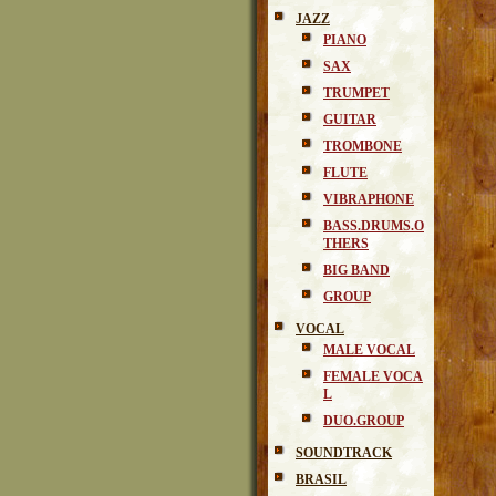
JAZZ
PIANO
SAX
TRUMPET
GUITAR
TROMBONE
FLUTE
VIBRAPHONE
BASS.DRUMS.O
THERS
BIG BAND
GROUP
VOCAL
MALE VOCAL
FEMALE VOCA
L
DUO.GROUP
SOUNDTRACK
BRASIL