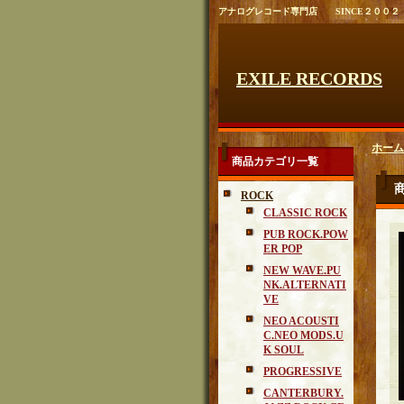
アナログレコード専門店 SINCE２００２
EXILE RECORDS
ホーム
商品カテゴリ一覧
ROCK
CLASSIC ROCK
PUB ROCK.POW
ER POP
NEW WAVE.PU
NK.ALTERNATI
VE
NEO ACOUSTI
C.NEO MODS.U
K SOUL
PROGRESSIVE
CANTERBURY.