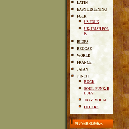
LATIN
EASY LISTENING
FOLK
US FOLK
UK, IRISH FOL
K
BLUES
REGGAE
WORLD
FRANCE
JAPAN
7 INCH
ROCK
SOUL. FUNK. B
LUES
JAZZ. VOCAL
OTHERS
特定商取引法表示