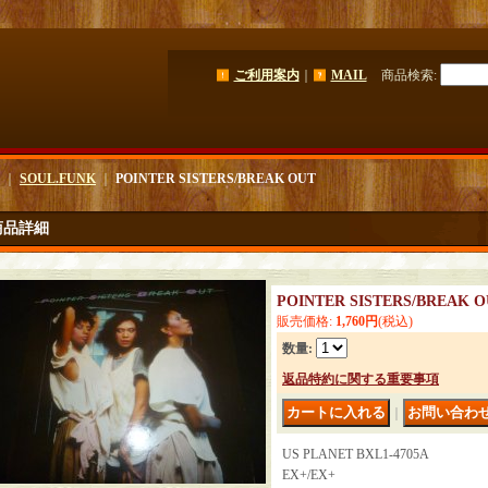
ご利用案内
｜
MAIL
商品検索
:
｜
SOUL.FUNK
｜
POINTER SISTERS/BREAK OUT
商品詳細
POINTER SISTERS/BREAK 
販売価格
:
1,760円
(税込)
数量
:
返品特約に関する重要事項
｜
US PLANET BXL1-4705A
EX+/EX+