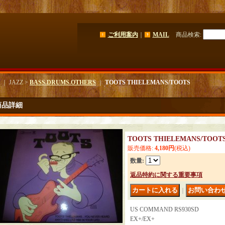
ご利用案内
｜
MAIL
商品検索
:
｜ JAZZ >
BASS.DRUMS.OTHERS
｜
TOOTS THIELEMANS/TOOTS
商品詳細
TOOTS THIELEMANS/TOOT
販売価格
:
4,180円
(税込)
数量
:
返品特約に関する重要事項
｜
US COMMAND RS930SD
EX+/EX+