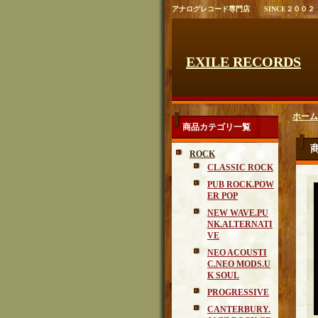
アナログレコード専門店 SINCE２００２
EXILE RECORDS
ホーム
商品カテゴリ一覧
ROCK
CLASSIC ROCK
PUB ROCK.POW
ER POP
NEW WAVE.PU
NK.ALTERNATI
VE
NEO ACOUSTI
C.NEO MODS.U
K SOUL
PROGRESSIVE
CANTERBURY.