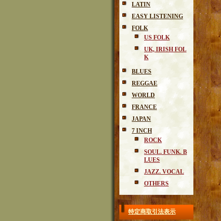
LATIN
EASY LISTENING
FOLK
US FOLK
UK, IRISH FOL
K
BLUES
REGGAE
WORLD
FRANCE
JAPAN
7 INCH
ROCK
SOUL. FUNK. B
LUES
JAZZ. VOCAL
OTHERS
特定商取引法表示