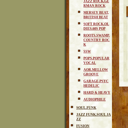
JAZZ ROCK.GE
RMAN ROCK
MERSEY BEAT,
BRITISH BEAT
SOFT ROCK.OL
DIES.60S POP
ROOTS.SWAMP.
COUNTRY ROC
K
SSW
POPS.POPULAR
VOCAL
AOR.MELLOW
GROOVE
GARAGE,PSYC
HEDELIC
HARD & HEAVY
AUDIOPHILE
SOUL.FUNK
JAZZ FUNK.SOUL JA
ZZ
FUSION