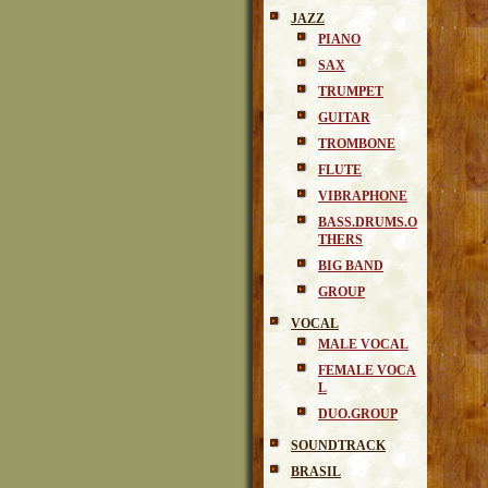
JAZZ
PIANO
SAX
TRUMPET
GUITAR
TROMBONE
FLUTE
VIBRAPHONE
BASS.DRUMS.O
THERS
BIG BAND
GROUP
VOCAL
MALE VOCAL
FEMALE VOCA
L
DUO.GROUP
SOUNDTRACK
BRASIL