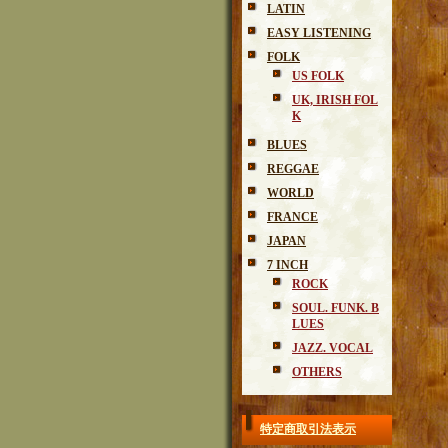
LATIN
EASY LISTENING
FOLK
US FOLK
UK, IRISH FOL
K
BLUES
REGGAE
WORLD
FRANCE
JAPAN
7 INCH
ROCK
SOUL. FUNK. B
LUES
JAZZ. VOCAL
OTHERS
特定商取引法表示