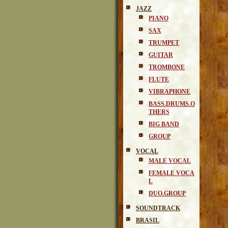
JAZZ
PIANO
SAX
TRUMPET
GUITAR
TROMBONE
FLUTE
VIBRAPHONE
BASS.DRUMS.O
THERS
BIG BAND
GROUP
VOCAL
MALE VOCAL
FEMALE VOCA
L
DUO.GROUP
SOUNDTRACK
BRASIL