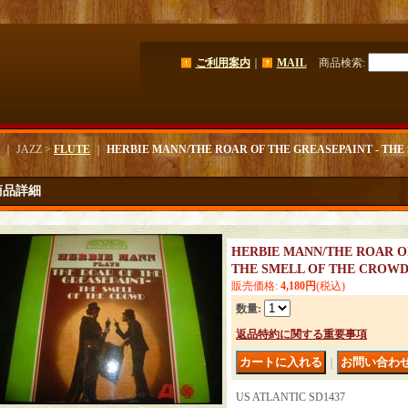
ご利用案内
｜
MAIL
商品検索
:
｜ JAZZ >
FLUTE
｜
HERBIE MANN/THE ROAR OF THE GREASEPAINT - THE
商品詳細
HERBIE MANN/THE ROAR O
THE SMELL OF THE CROW
販売価格
:
4,180円
(税込)
数量
:
返品特約に関する重要事項
｜
US ATLANTIC SD1437