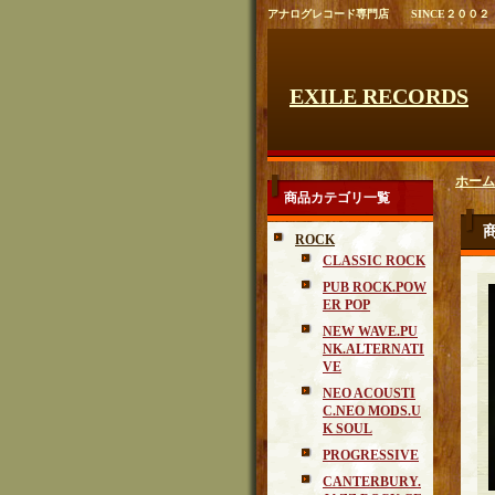
アナログレコード専門店 SINCE２００２
EXILE RECORDS
ホーム
商品カテゴリ一覧
ROCK
CLASSIC ROCK
PUB ROCK.POW
ER POP
NEW WAVE.PU
NK.ALTERNATI
VE
NEO ACOUSTI
C.NEO MODS.U
K SOUL
PROGRESSIVE
CANTERBURY.