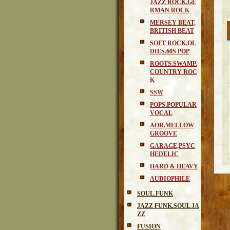
JAZZ ROCK.GE
RMAN ROCK
MERSEY BEAT,
BRITISH BEAT
SOFT ROCK.OL
DIES.60S POP
ROOTS.SWAMP.
COUNTRY ROC
K
SSW
POPS.POPULAR
VOCAL
AOR.MELLOW
GROOVE
GARAGE,PSYC
HEDELIC
HARD & HEAVY
AUDIOPHILE
SOUL.FUNK
JAZZ FUNK.SOUL JA
ZZ
FUSION