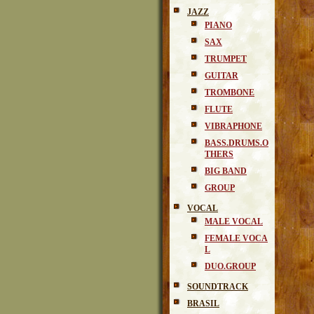
JAZZ
PIANO
SAX
TRUMPET
GUITAR
TROMBONE
FLUTE
VIBRAPHONE
BASS.DRUMS.O
THERS
BIG BAND
GROUP
VOCAL
MALE VOCAL
FEMALE VOCA
L
DUO.GROUP
SOUNDTRACK
BRASIL