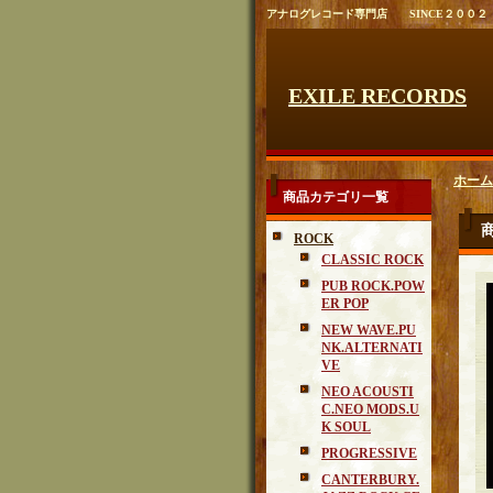
アナログレコード専門店 SINCE２００２
EXILE RECORDS
ホーム
商品カテゴリ一覧
ROCK
CLASSIC ROCK
PUB ROCK.POW
ER POP
NEW WAVE.PU
NK.ALTERNATI
VE
NEO ACOUSTI
C.NEO MODS.U
K SOUL
PROGRESSIVE
CANTERBURY.