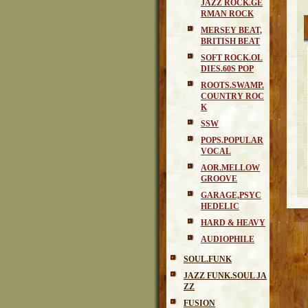
JAZZ ROCK.GE
RMAN ROCK
MERSEY BEAT,
BRITISH BEAT
SOFT ROCK.OL
DIES.60S POP
ROOTS.SWAMP.
COUNTRY ROC
K
SSW
POPS.POPULAR
VOCAL
AOR.MELLOW
GROOVE
GARAGE,PSYC
HEDELIC
HARD & HEAVY
AUDIOPHILE
SOUL.FUNK
JAZZ FUNK.SOUL JA
ZZ
FUSION