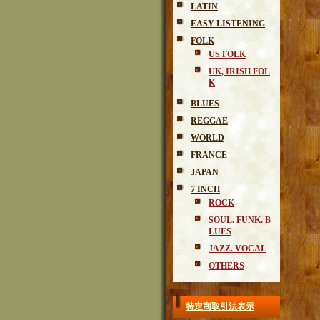
LATIN
EASY LISTENING
FOLK
US FOLK
UK, IRISH FOL
K
BLUES
REGGAE
WORLD
FRANCE
JAPAN
7 INCH
ROCK
SOUL. FUNK. B
LUES
JAZZ. VOCAL
OTHERS
特定商取引法表示