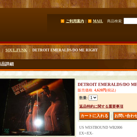
ご利用案内
｜
MAIL
商品検索
:
｜
SOUL.FUNK
｜
DETROIT EMERALDS/DO ME RIGHT
商品詳細
DETROIT EMERALDS/DO ME
販売価格
:
4,620円
(税込)
数量
:
返品特約に関する重要事項
｜
US WESTBOUND WB2006
EX+/EX-