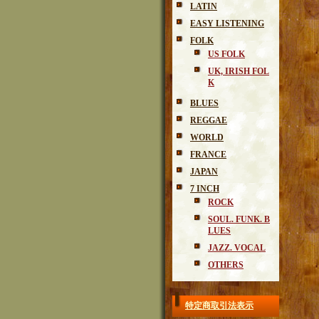
LATIN
EASY LISTENING
FOLK
US FOLK
UK, IRISH FOL
K
BLUES
REGGAE
WORLD
FRANCE
JAPAN
7 INCH
ROCK
SOUL. FUNK. B
LUES
JAZZ. VOCAL
OTHERS
特定商取引法表示