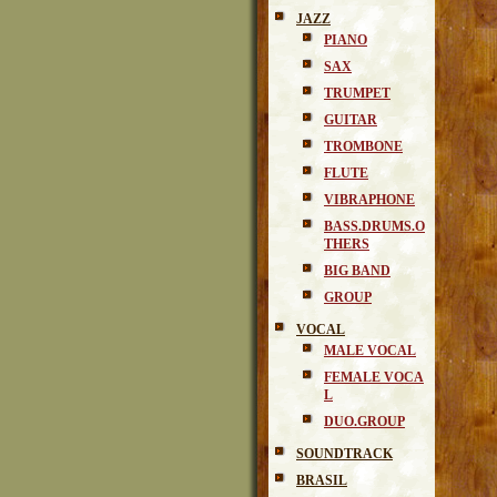
JAZZ
PIANO
SAX
TRUMPET
GUITAR
TROMBONE
FLUTE
VIBRAPHONE
BASS.DRUMS.O
THERS
BIG BAND
GROUP
VOCAL
MALE VOCAL
FEMALE VOCA
L
DUO.GROUP
SOUNDTRACK
BRASIL