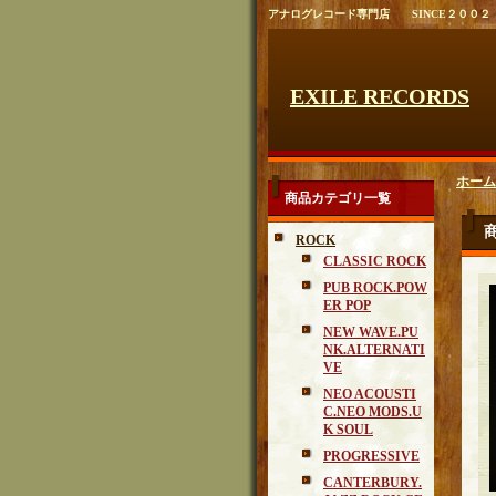
アナログレコード専門店 SINCE２００２
EXILE RECORDS
ホーム
商品カテゴリ一覧
ROCK
CLASSIC ROCK
PUB ROCK.POW
ER POP
NEW WAVE.PU
NK.ALTERNATI
VE
NEO ACOUSTI
C.NEO MODS.U
K SOUL
PROGRESSIVE
CANTERBURY.