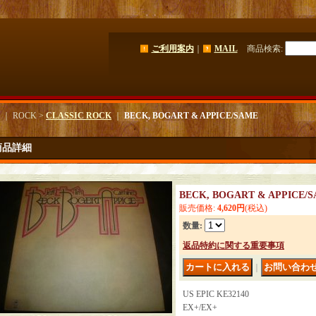
ご利用案内
｜
MAIL
商品検索
:
｜ ROCK >
CLASSIC ROCK
｜
BECK, BOGART & APPICE/SAME
商品詳細
BECK, BOGART & APPICE/
販売価格
:
4,620円
(税込)
数量
:
返品特約に関する重要事項
｜
US EPIC KE32140
EX+/EX+