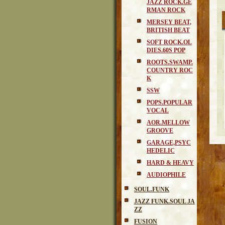
JAZZ ROCK.GE
RMAN ROCK
MERSEY BEAT,
BRITISH BEAT
SOFT ROCK.OL
DIES.60S POP
ROOTS.SWAMP.
COUNTRY ROC
K
SSW
POPS.POPULAR
VOCAL
AOR.MELLOW
GROOVE
GARAGE,PSYC
HEDELIC
HARD & HEAVY
AUDIOPHILE
SOUL.FUNK
JAZZ FUNK.SOUL JA
ZZ
FUSION