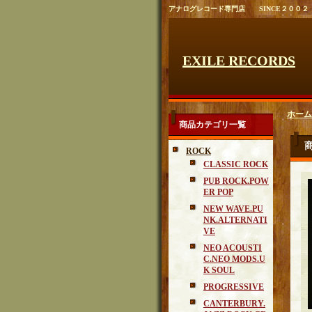
アナログレコード専門店 SINCE２００２
EXILE RECORDS
ホーム
商品カテゴリ一覧
ROCK
CLASSIC ROCK
PUB ROCK.POW
ER POP
NEW WAVE.PU
NK.ALTERNATI
VE
NEO ACOUSTI
C.NEO MODS.U
K SOUL
PROGRESSIVE
CANTERBURY.