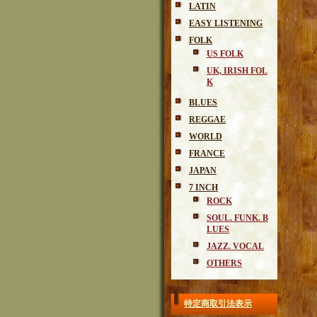
LATIN
EASY LISTENING
FOLK
US FOLK
UK, IRISH FOL
K
BLUES
REGGAE
WORLD
FRANCE
JAPAN
7 INCH
ROCK
SOUL. FUNK. B
LUES
JAZZ. VOCAL
OTHERS
特定商取引法表示