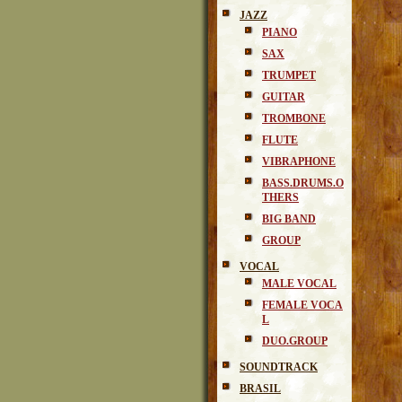
JAZZ
PIANO
SAX
TRUMPET
GUITAR
TROMBONE
FLUTE
VIBRAPHONE
BASS.DRUMS.O
THERS
BIG BAND
GROUP
VOCAL
MALE VOCAL
FEMALE VOCA
L
DUO.GROUP
SOUNDTRACK
BRASIL