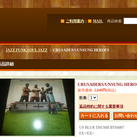
ご利用案内
｜
MAIL
商品検索
:
｜
JAZZ FUNK.SOUL JAZZ
｜
CRUSADERS/UNSUNG HEROES
商品詳細
CRUSADERS/UNSUNG HERO
販売価格
:
2,640円
(税込)
数量
:
返品特約に関する重要事項
｜
US BLUR THUMB BTS6007
EX+/EX+