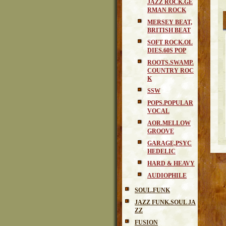
JAZZ ROCK.GE
RMAN ROCK
MERSEY BEAT,
BRITISH BEAT
SOFT ROCK.OL
DIES.60S POP
ROOTS.SWAMP.
COUNTRY ROC
K
SSW
POPS.POPULAR
VOCAL
AOR.MELLOW
GROOVE
GARAGE,PSYC
HEDELIC
HARD & HEAVY
AUDIOPHILE
SOUL.FUNK
JAZZ FUNK.SOUL JA
ZZ
FUSION