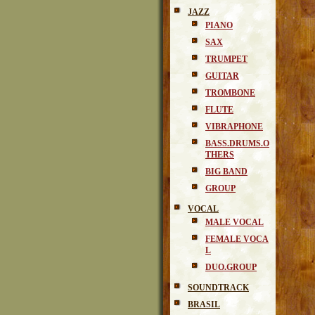
JAZZ
PIANO
SAX
TRUMPET
GUITAR
TROMBONE
FLUTE
VIBRAPHONE
BASS.DRUMS.O
THERS
BIG BAND
GROUP
VOCAL
MALE VOCAL
FEMALE VOCA
L
DUO.GROUP
SOUNDTRACK
BRASIL