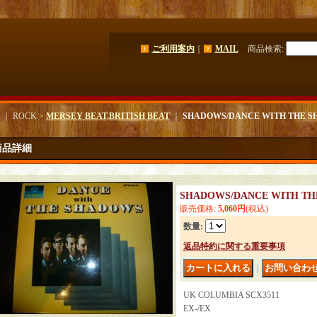
ご利用案内
｜
MAIL
商品検索
:
｜ ROCK >
MERSEY BEAT,BRITISH BEAT
｜
SHADOWS/DANCE WITH THE 
商品詳細
SHADOWS/DANCE WITH TH
販売価格
:
5,060円
(税込)
数量
:
返品特約に関する重要事項
｜
UK COLUMBIA SCX3511
EX-/EX