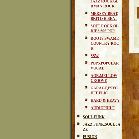
JAZZ ROCK.GE
RMAN ROCK
MERSEY BEAT,
BRITISH BEAT
SOFT ROCK.OL
DIES.60S POP
ROOTS.SWAMP.
COUNTRY ROC
K
SSW
POPS.POPULAR
VOCAL
AOR.MELLOW
GROOVE
GARAGE,PSYC
HEDELIC
HARD & HEAVY
AUDIOPHILE
SOUL.FUNK
JAZZ FUNK.SOUL JA
ZZ
FUSION