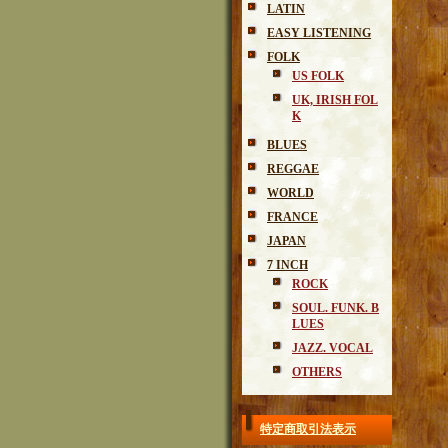
LATIN
EASY LISTENING
FOLK
US FOLK
UK, IRISH FOL
K
BLUES
REGGAE
WORLD
FRANCE
JAPAN
7 INCH
ROCK
SOUL. FUNK. B
LUES
JAZZ. VOCAL
OTHERS
特定商取引法表示