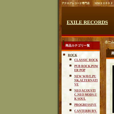
アナログレコード専門店 SINCE２００２
EXILE RECORDS
ホーム
商品カテゴリ一覧
ROCK
CLASSIC ROCK
PUB ROCK.POW
ER POP
NEW WAVE.PU
NK.ALTERNATI
VE
NEO ACOUSTI
C.NEO MODS.U
K SOUL
PROGRESSIVE
CANTERBURY.