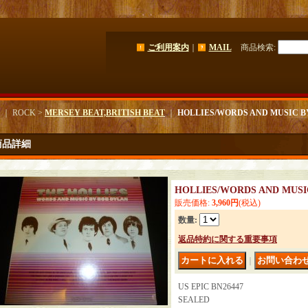
ご利用案内
｜
MAIL
商品検索
:
｜ ROCK >
MERSEY BEAT,BRITISH BEAT
｜
HOLLIES/WORDS AND MUSIC B
商品詳細
HOLLIES/WORDS AND MUSI
販売価格
:
3,960円
(税込)
数量
:
返品特約に関する重要事項
｜
US EPIC BN26447
SEALED