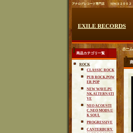
アナログレコード専門店 SINCE２００２
EXILE RECORDS
ホーム
商品カテゴリ一覧
ROCK
CLASSIC ROCK
PUB ROCK.POW
ER POP
NEW WAVE.PU
NK.ALTERNATI
VE
NEO ACOUSTI
C.NEO MODS.U
K SOUL
PROGRESSIVE
CANTERBURY.