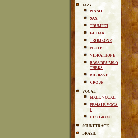
JAZZ
PIANO
SAX
TRUMPET
GUITAR
TROMBONE
FLUTE
VIBRAPHONE
BASS.DRUMS.O
THERS
BIG BAND
GROUP
VOCAL
MALE VOCAL
FEMALE VOCA
L
DUO.GROUP
SOUNDTRACK
BRASIL