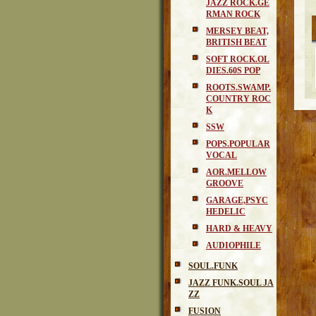
JAZZ ROCK.GE
RMAN ROCK
MERSEY BEAT,
BRITISH BEAT
SOFT ROCK.OL
DIES.60S POP
ROOTS.SWAMP.
COUNTRY ROC
K
SSW
POPS.POPULAR
VOCAL
AOR.MELLOW
GROOVE
GARAGE,PSYC
HEDELIC
HARD & HEAVY
AUDIOPHILE
SOUL.FUNK
JAZZ FUNK.SOUL JA
ZZ
FUSION