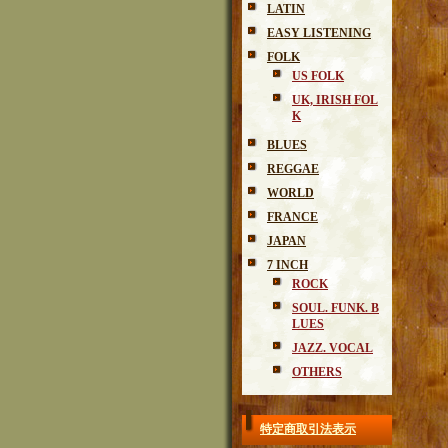
LATIN
EASY LISTENING
FOLK
US FOLK
UK, IRISH FOL
K
BLUES
REGGAE
WORLD
FRANCE
JAPAN
7 INCH
ROCK
SOUL. FUNK. B
LUES
JAZZ. VOCAL
OTHERS
特定商取引法表示