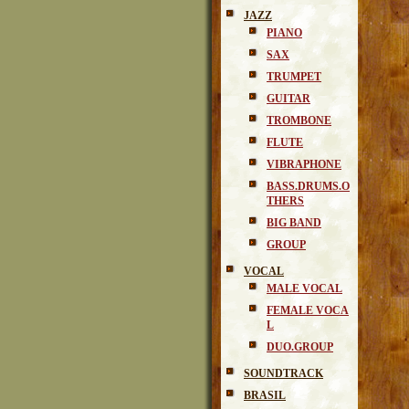
JAZZ
PIANO
SAX
TRUMPET
GUITAR
TROMBONE
FLUTE
VIBRAPHONE
BASS.DRUMS.O
THERS
BIG BAND
GROUP
VOCAL
MALE VOCAL
FEMALE VOCA
L
DUO.GROUP
SOUNDTRACK
BRASIL