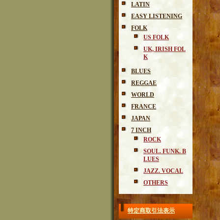
LATIN
EASY LISTENING
FOLK
US FOLK
UK, IRISH FOL
K
BLUES
REGGAE
WORLD
FRANCE
JAPAN
7 INCH
ROCK
SOUL. FUNK. B
LUES
JAZZ. VOCAL
OTHERS
特定商取引法表示