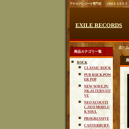
アナログレコード専門店 SINCE２００２
EXILE RECORDS
ホーム
商品カテゴリ一覧
ROCK
CLASSIC ROCK
PUB ROCK.POW
ER POP
NEW WAVE.PU
NK.ALTERNATI
VE
NEO ACOUSTI
C.NEO MODS.U
K SOUL
PROGRESSIVE
CANTERBURY.