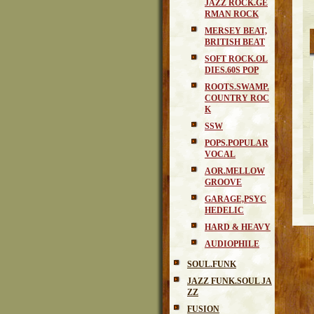
JAZZ ROCK.GE
RMAN ROCK
MERSEY BEAT,
BRITISH BEAT
SOFT ROCK.OL
DIES.60S POP
ROOTS.SWAMP.
COUNTRY ROC
K
SSW
POPS.POPULAR
VOCAL
AOR.MELLOW
GROOVE
GARAGE,PSYC
HEDELIC
HARD & HEAVY
AUDIOPHILE
SOUL.FUNK
JAZZ FUNK.SOUL JA
ZZ
FUSION