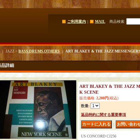
ご利用案内
｜
MAIL
商品検索
:
｜ JAZZ >
BASS.DRUMS.OTHERS
｜
ART BLAKEY & THE JAZZ MESSENGER
商品詳細
ART BLAKEY & THE JAZZ 
K SCENE
販売価格
:
2,200円
(税込)
数量
:
返品特約に関する重要事項
｜
US CONCORD CJ256