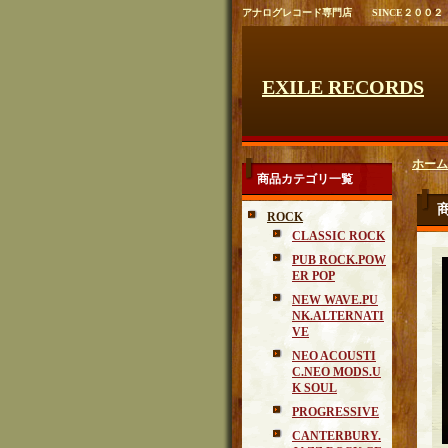
アナログレコード専門店 SINCE２００２
EXILE RECORDS
ホーム
商品カテゴリ一覧
ROCK
CLASSIC ROCK
PUB ROCK.POW
ER POP
NEW WAVE.PU
NK.ALTERNATI
VE
NEO ACOUSTI
C.NEO MODS.U
K SOUL
PROGRESSIVE
CANTERBURY.