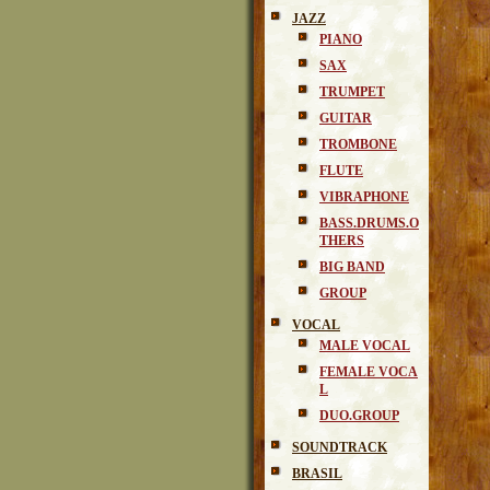
JAZZ
PIANO
SAX
TRUMPET
GUITAR
TROMBONE
FLUTE
VIBRAPHONE
BASS.DRUMS.O
THERS
BIG BAND
GROUP
VOCAL
MALE VOCAL
FEMALE VOCA
L
DUO.GROUP
SOUNDTRACK
BRASIL