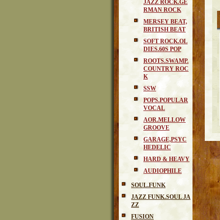
JAZZ ROCK.GE
RMAN ROCK
MERSEY BEAT,
BRITISH BEAT
SOFT ROCK.OL
DIES.60S POP
ROOTS.SWAMP.
COUNTRY ROC
K
SSW
POPS.POPULAR
VOCAL
AOR.MELLOW
GROOVE
GARAGE,PSYC
HEDELIC
HARD & HEAVY
AUDIOPHILE
SOUL.FUNK
JAZZ FUNK.SOUL JA
ZZ
FUSION