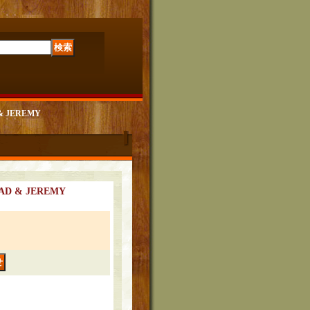
& JEREMY
AD & JEREMY