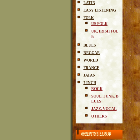
LATIN
EASY LISTENING
FOLK
US FOLK
UK, IRISH FOL
K
BLUES
REGGAE
WORLD
FRANCE
JAPAN
7 INCH
ROCK
SOUL. FUNK. B
LUES
JAZZ. VOCAL
OTHERS
特定商取引法表示