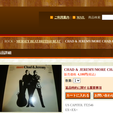
ご利用案内
｜
MAIL
商品検索
:
｜ ROCK >
MERSEY BEAT,BRITISH BEAT
｜
CHAD & JEREMY/MORE CHAD 
商品詳細
CHAD & JEREMY/MORE CH
販売価格
:
4,180円
(税込)
数量
:
返品特約に関する重要事項
｜
US CAPITOL TT2546
EX+/EX+